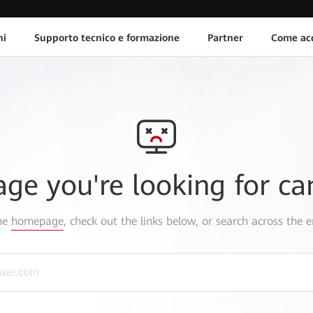
ni
Supporto tecnico e formazione
Partner
Come acq
age you're looking for ca
the
homepage
, check out the links below, or search across the e