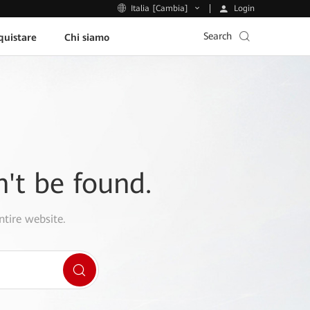
Login
Italia [Cambia]
Search
uistare
Chi siamo
n't be found.
ntire website.