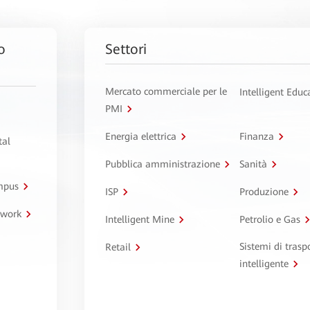
o
Settori
Mercato commerciale per le
Intelligent Educ
PMI
Energia elettrica
Finanza
tal
Pubblica amministrazione
Sanità
ampus
ISP
Produzione
twork
Intelligent Mine
Petrolio e Gas
Sistemi di trasp
Retail
intelligente