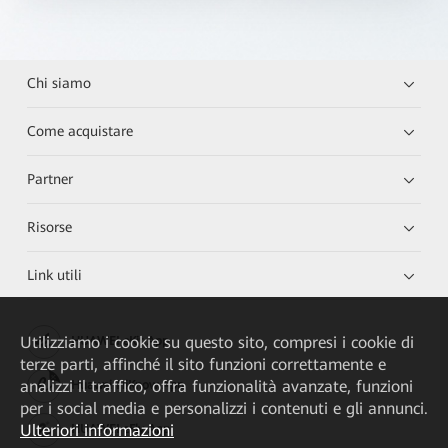
Chi siamo
Come acquistare
Partner
Risorse
Link utili
Utilizziamo i cookie su questo sito, compresi i cookie di
HUAWEI eKit App
terze parti, affinché il sito funzioni correttamente e
analizzi il traffico, offra funzionalità avanzate, funzioni
Huawei HiKnow App
per i social media e personalizzi i contenuti e gli annunci.
Ulteriori informazioni
HUAWEI eFly App