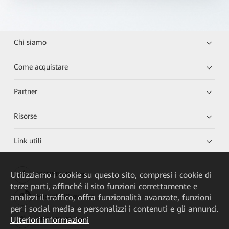
Chi siamo
Come acquistare
Partner
Risorse
Link utili
Utilizziamo i cookie su questo sito, compresi i cookie di
HUAWEI eKit App
terze parti, affinché il sito funzioni correttamente e
analizzi il traffico, offra funzionalità avanzate, funzioni
Huawei HiKnow App
per i social media e personalizzi i contenuti e gli annunci.
Ulteriori informazioni
HUAWEI eFly App