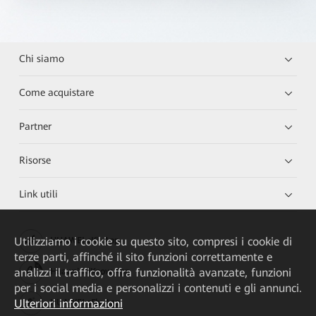
Chi siamo
Come acquistare
Partner
Risorse
Link utili
Utilizziamo i cookie su questo sito, compresi i cookie di
HUAWEI eKit App
terze parti, affinché il sito funzioni correttamente e
analizzi il traffico, offra funzionalità avanzate, funzioni
Huawei HiKnow App
per i social media e personalizzi i contenuti e gli annunci.
Ulteriori informazioni
HUAWEI eFly App