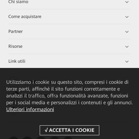
Chi siamo
Come acquistare
Partner
Risorse
Link utili
Utilizziamo i cookie su questo sito, compresi i cookie di
HUAWEI eKit App
terze parti, affinché il sito funzioni correttamente e
analizzi il traffico, offra funzionalità avanzate, funzioni
Huawei HiKnow App
per i social media e personalizzi i contenuti e gli annunci.
Ulteriori informazioni
HUAWEI eFly App