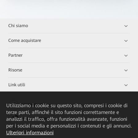
Chi siamo
Come acquistare
Partner
Risorse
Link utili
Utilizziamo i cookie su questo sito, compresi i cookie di
HUAWEI eKit App
terze parti, affinché il sito funzioni correttamente e
analizzi il traffico, offra funzionalità avanzate, funzioni
Huawei HiKnow App
per i social media e personalizzi i contenuti e gli annunci.
Ulteriori informazioni
HUAWEI eFly App