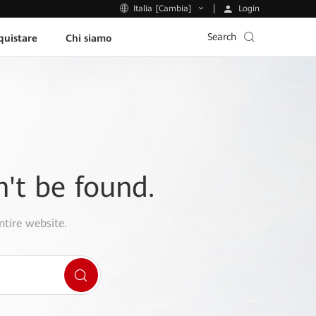
Login
Italia [Cambia]
Search
uistare
Chi siamo
n't be found.
ntire website.