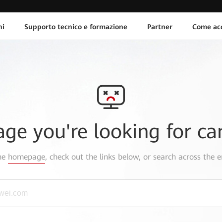
ni
Supporto tecnico e formazione
Partner
Come acq
age you're looking for ca
the
homepage
, check out the links below, or search across the e