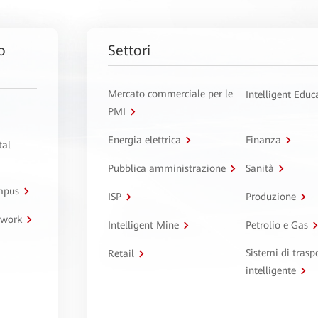
o
Settori
Mercato commerciale per le
Intelligent Educ
PMI
Energia elettrica
Finanza
tal
Pubblica amministrazione
Sanità
ampus
ISP
Produzione
twork
Intelligent Mine
Petrolio e Gas
Sistemi di trasp
Retail
intelligente