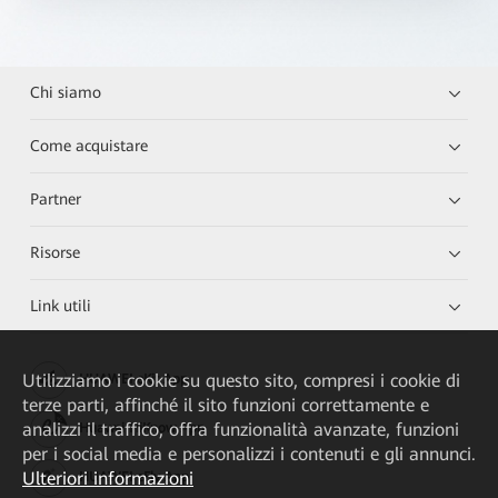
Chi siamo
Come acquistare
Partner
Risorse
Link utili
Utilizziamo i cookie su questo sito, compresi i cookie di
HUAWEI eKit App
terze parti, affinché il sito funzioni correttamente e
analizzi il traffico, offra funzionalità avanzate, funzioni
Huawei HiKnow App
per i social media e personalizzi i contenuti e gli annunci.
Ulteriori informazioni
HUAWEI eFly App