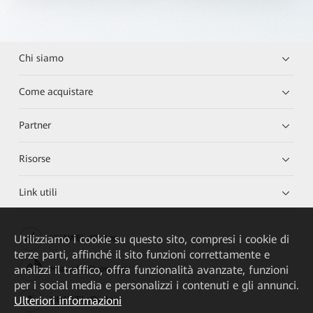
Chi siamo
Come acquistare
Partner
Risorse
Link utili
Utilizziamo i cookie su questo sito, compresi i cookie di
HUAWEI eKit App
terze parti, affinché il sito funzioni correttamente e
analizzi il traffico, offra funzionalità avanzate, funzioni
Huawei HiKnow App
per i social media e personalizzi i contenuti e gli annunci.
Ulteriori informazioni
HUAWEI eFly App