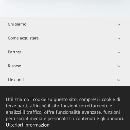
Chi siamo
Come acquistare
Partner
Risorse
Link utili
Utilizziamo i cookie su questo sito, compresi i cookie di
HUAWEI eKit App
terze parti, affinché il sito funzioni correttamente e
analizzi il traffico, offra funzionalità avanzate, funzioni
Huawei HiKnow App
per i social media e personalizzi i contenuti e gli annunci.
Ulteriori informazioni
HUAWEI eFly App