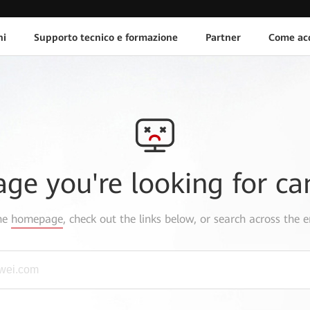
ni
Supporto tecnico e formazione
Partner
Come acq
age you're looking for ca
the
homepage
, check out the links below, or search across the e