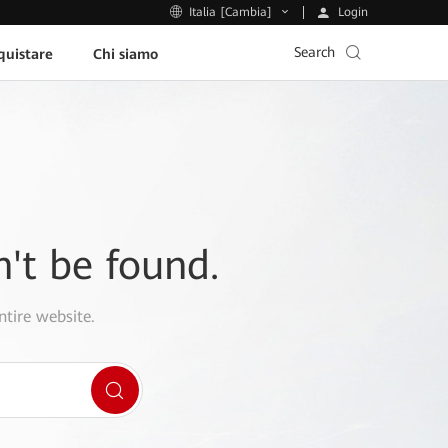
Login
Italia [Cambia]
Search
uistare
Chi siamo
n't be found.
ntire website.