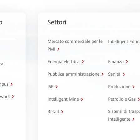
o
Settori
Mercato commerciale per le
Intelligent Educ
PMI
Energia elettrica
Finanza
tal
Pubblica amministrazione
Sanità
ampus
ISP
Produzione
twork
Intelligent Mine
Petrolio e Gas
Sistemi di trasp
Retail
intelligente