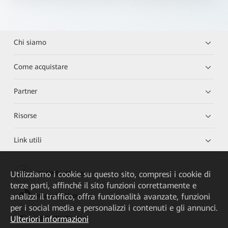
Chi siamo
Come acquistare
Partner
Risorse
Link utili
Utilizziamo i cookie su questo sito, compresi i cookie di
HUAWEI eKit App
terze parti, affinché il sito funzioni correttamente e
analizzi il traffico, offra funzionalità avanzate, funzioni
Huawei HiKnow App
per i social media e personalizzi i contenuti e gli annunci.
Ulteriori informazioni
HUAWEI eFly App