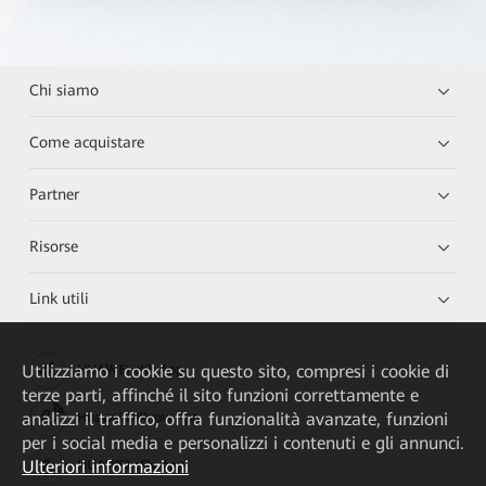
Chi siamo
Come acquistare
Partner
Risorse
Link utili
Utilizziamo i cookie su questo sito, compresi i cookie di
HUAWEI eKit App
terze parti, affinché il sito funzioni correttamente e
analizzi il traffico, offra funzionalità avanzate, funzioni
Huawei HiKnow App
per i social media e personalizzi i contenuti e gli annunci.
Ulteriori informazioni
HUAWEI eFly App