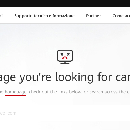
ni
Supporto tecnico e formazione
Partner
Come acq
age you're looking for ca
the
homepage
, check out the links below, or search across the e