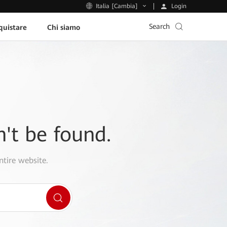
Login
Italia [Cambia]
Search
uistare
Chi siamo
n't be found.
ntire website.