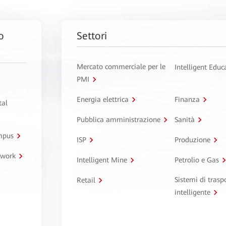
o
Settori
Mercato commerciale per le
Intelligent Educ
PMI
Energia elettrica
Finanza
tal
Pubblica amministrazione
Sanità
ampus
ISP
Produzione
twork
Intelligent Mine
Petrolio e Gas
Sistemi di trasp
Retail
intelligente