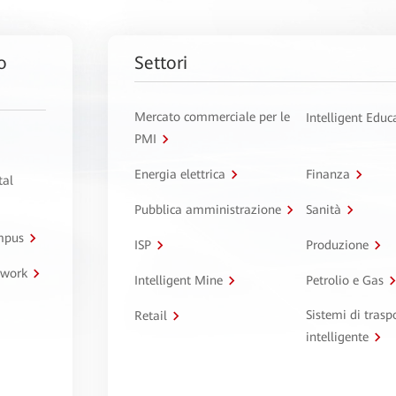
o
Settori
Mercato commerciale per le
Intelligent Educ
PMI
Energia elettrica
Finanza
tal
Pubblica amministrazione
Sanità
ampus
ISP
Produzione
twork
Intelligent Mine
Petrolio e Gas
Sistemi di trasp
Retail
intelligente