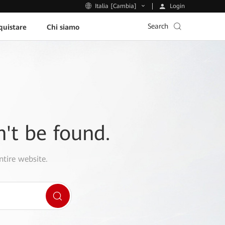
Login
Italia [Cambia]
Search
uistare
Chi siamo
n't be found.
ntire website.