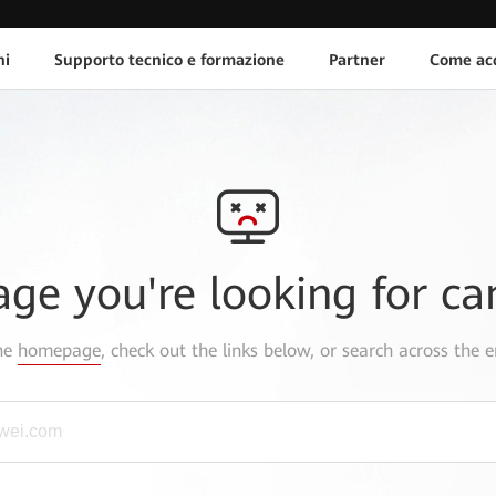
ni
Supporto tecnico e formazione
Partner
Come acq
age you're looking for ca
the
homepage
, check out the links below, or search across the e