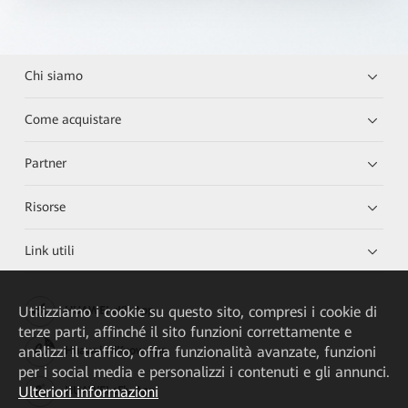
Chi siamo
Come acquistare
Partner
Risorse
Link utili
Utilizziamo i cookie su questo sito, compresi i cookie di
HUAWEI eKit App
terze parti, affinché il sito funzioni correttamente e
analizzi il traffico, offra funzionalità avanzate, funzioni
Huawei HiKnow App
per i social media e personalizzi i contenuti e gli annunci.
Ulteriori informazioni
HUAWEI eFly App