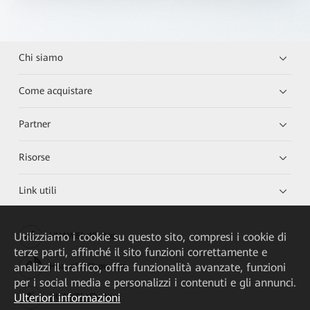
Chi siamo
Come acquistare
Partner
Risorse
Link utili
Utilizziamo i cookie su questo sito, compresi i cookie di
HUAWEI eKit App
terze parti, affinché il sito funzioni correttamente e
analizzi il traffico, offra funzionalità avanzate, funzioni
Huawei HiKnow App
per i social media e personalizzi i contenuti e gli annunci.
Ulteriori informazioni
HUAWEI eFly App