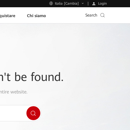
Login
Italia [Cambia]
Search
uistare
Chi siamo
n't be found.
ntire website.