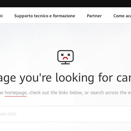
ni
Supporto tecnico e formazione
Partner
Come acq
age you're looking for ca
the
homepage
, check out the links below, or search across the e