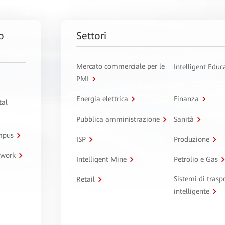
o
Settori
Mercato commerciale per le
Intelligent Educ
PMI
Energia elettrica
Finanza
tal
Pubblica amministrazione
Sanità
ampus
ISP
Produzione
twork
Intelligent Mine
Petrolio e Gas
Sistemi di trasp
Retail
intelligente