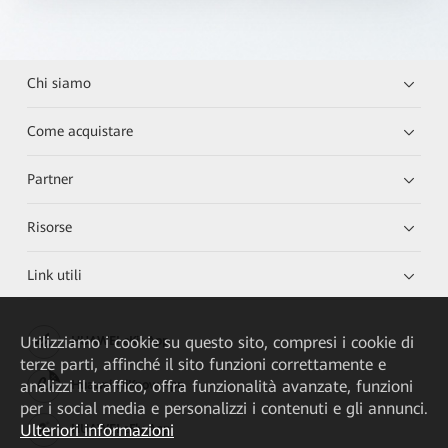
Chi siamo
Come acquistare
Partner
Risorse
Link utili
Utilizziamo i cookie su questo sito, compresi i cookie di
HUAWEI eKit App
terze parti, affinché il sito funzioni correttamente e
analizzi il traffico, offra funzionalità avanzate, funzioni
Huawei HiKnow App
per i social media e personalizzi i contenuti e gli annunci.
Ulteriori informazioni
HUAWEI eFly App