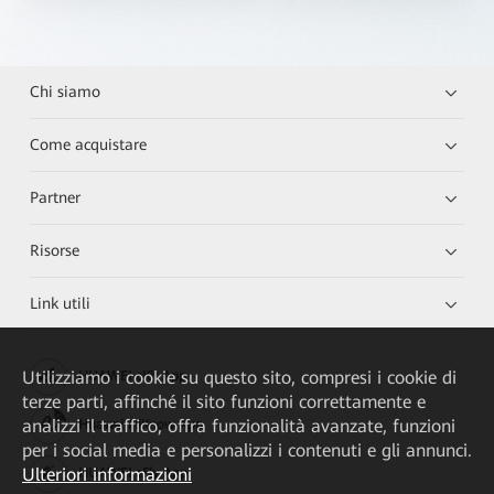
Chi siamo
Come acquistare
Partner
Risorse
Link utili
Utilizziamo i cookie su questo sito, compresi i cookie di
HUAWEI eKit App
terze parti, affinché il sito funzioni correttamente e
analizzi il traffico, offra funzionalità avanzate, funzioni
Huawei HiKnow App
per i social media e personalizzi i contenuti e gli annunci.
Ulteriori informazioni
HUAWEI eFly App