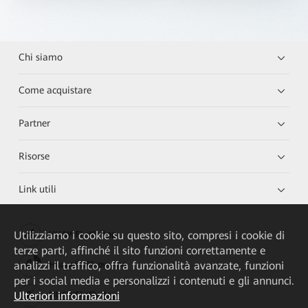
Chi siamo
Come acquistare
Partner
Risorse
Link utili
Utilizziamo i cookie su questo sito, compresi i cookie di
HUAWEI eKit App
terze parti, affinché il sito funzioni correttamente e
analizzi il traffico, offra funzionalità avanzate, funzioni
Huawei HiKnow App
per i social media e personalizzi i contenuti e gli annunci.
Ulteriori informazioni
HUAWEI eFly App