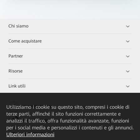
Chi siamo
Come acquistare
Partner
Risorse
Link utili
Utilizziamo i cookie su questo sito, compresi i cookie di
HUAWEI eKit App
terze parti, affinché il sito funzioni correttamente e
analizzi il traffico, offra funzionalità avanzate, funzioni
Huawei HiKnow App
per i social media e personalizzi i contenuti e gli annunci.
Ulteriori informazioni
HUAWEI eFly App