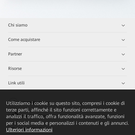
Chi siamo
Come acquistare
Partner
Risorse
Link utili
Utilizziamo i cookie su questo sito, compresi i cookie di
HUAWEI eKit App
terze parti, affinché il sito funzioni correttamente e
analizzi il traffico, offra funzionalità avanzate, funzioni
Huawei HiKnow App
per i social media e personalizzi i contenuti e gli annunci.
Ulteriori informazioni
HUAWEI eFly App