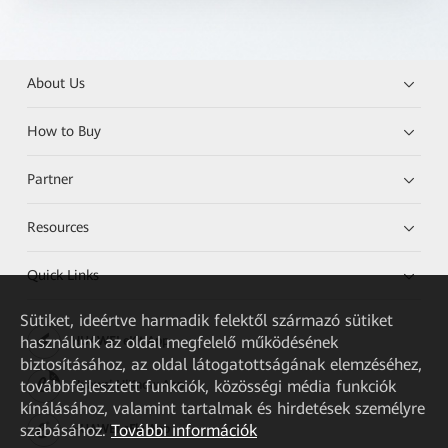
About Us
How to Buy
Partner
Resources
Quick Links
Sütiket, ideértve harmadik felektől származó sütiket
használunk az oldal megfelelő működésének
HUAWEI eKit App
biztosításához, az oldal látogatottságának elemzéséhez,
továbbfejlesztett funkciók, közösségi média funkciók
Huawei HiKnow App
kínálásához, valamint tartalmak és hirdetések személyre
szabásához.
További információk
HUAWEI eFly App