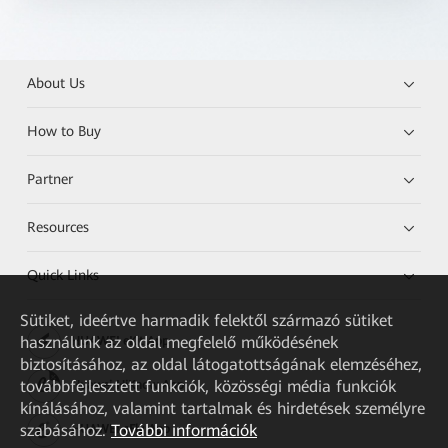
About Us
How to Buy
Partner
Resources
Quick Links
Sütiket, ideértve harmadik felektől származó sütiket
használunk az oldal megfelelő működésének
HUAWEI eKit App
biztosításához, az oldal látogatottságának elemzéséhez,
továbbfejlesztett funkciók, közösségi média funkciók
Huawei HiKnow App
kínálásához, valamint tartalmak és hirdetések személyre
szabásához.
További információk
HUAWEI eFly App