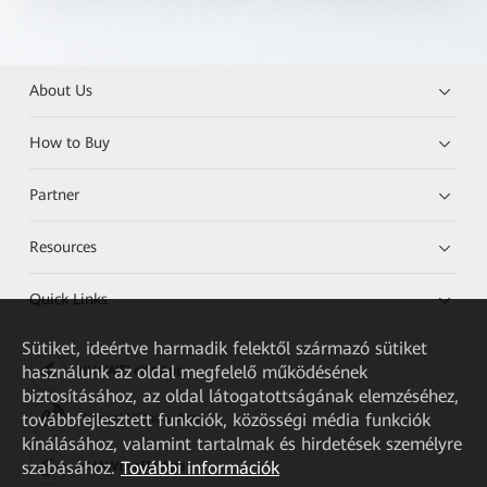
About Us
How to Buy
Partner
Resources
Quick Links
Sütiket, ideértve harmadik felektől származó sütiket
használunk az oldal megfelelő működésének
HUAWEI eKit App
biztosításához, az oldal látogatottságának elemzéséhez,
továbbfejlesztett funkciók, közösségi média funkciók
Huawei HiKnow App
kínálásához, valamint tartalmak és hirdetések személyre
szabásához.
További információk
HUAWEI eFly App