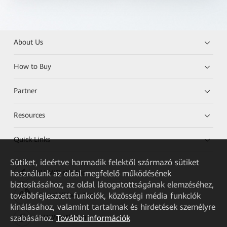
About Us
How to Buy
Partner
Resources
Quick Links
Sütiket, ideértve harmadik felektől származó sütiket
használunk az oldal megfelelő működésének
HUAWEI eKit App
biztosításához, az oldal látogatottságának elemzéséhez,
továbbfejlesztett funkciók, közösségi média funkciók
Huawei HiKnow App
kínálásához, valamint tartalmak és hirdetések személyre
szabásához.
További információk
HUAWEI eFly App