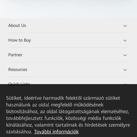
About Us
How to Buy
Partner
Resources
Quick Links
Sütiket, ideértve harmadik felektől származó sütiket
használunk az oldal megfelelő működésének
HUAWEI eKit App
biztosításához, az oldal látogatottságának elemzéséhez,
továbbfejlesztett funkciók, közösségi média funkciók
Huawei HiKnow App
kínálásához, valamint tartalmak és hirdetések személyre
szabásához.
További információk
HUAWEI eFly App