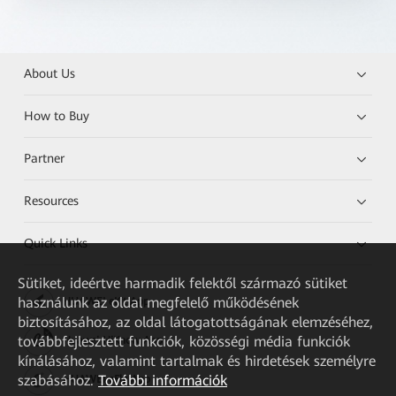
About Us
How to Buy
Partner
Resources
Quick Links
Sütiket, ideértve harmadik felektől származó sütiket
használunk az oldal megfelelő működésének
HUAWEI eKit App
biztosításához, az oldal látogatottságának elemzéséhez,
továbbfejlesztett funkciók, közösségi média funkciók
Huawei HiKnow App
kínálásához, valamint tartalmak és hirdetések személyre
szabásához.
További információk
HUAWEI eFly App