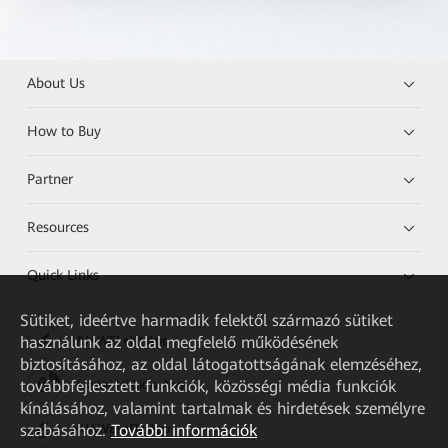
About Us
How to Buy
Partner
Resources
Quick Links
Sütiket, ideértve harmadik felektől származó sütiket
használunk az oldal megfelelő működésének
HUAWEI eKit App
biztosításához, az oldal látogatottságának elemzéséhez,
továbbfejlesztett funkciók, közösségi média funkciók
Huawei HiKnow App
kínálásához, valamint tartalmak és hirdetések személyre
szabásához.
További információk
HUAWEI eFly App