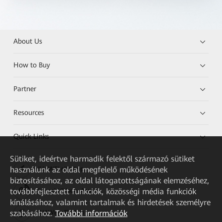
About Us
How to Buy
Partner
Resources
Quick Links
Sütiket, ideértve harmadik felektől származó sütiket
használunk az oldal megfelelő működésének
HUAWEI eKit App
biztosításához, az oldal látogatottságának elemzéséhez,
továbbfejlesztett funkciók, közösségi média funkciók
Huawei HiKnow App
kínálásához, valamint tartalmak és hirdetések személyre
szabásához.
További információk
HUAWEI eFly App