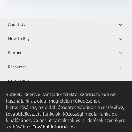
About Us
How to Buy
Partner
Resources
Quick Links
Sütiket, ideértve harmadik felektől származó sütiket
használunk az oldal megfelelő működésének
HUAWEI eKit App
biztosításához, az oldal látogatottságának elemzéséhez,
továbbfejlesztett funkciók, közösségi média funkciók
Huawei HiKnow App
kínálásához, valamint tartalmak és hirdetések személyre
szabásához.
További információk
HUAWEI eFly App