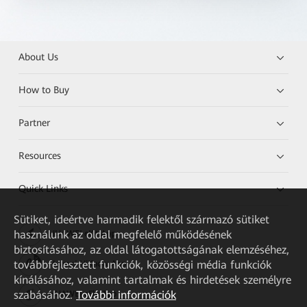
About Us
How to Buy
Partner
Resources
Quick Links
Sütiket, ideértve harmadik felektől származó sütiket
használunk az oldal megfelelő működésének
HUAWEI eKit App
biztosításához, az oldal látogatottságának elemzéséhez,
továbbfejlesztett funkciók, közösségi média funkciók
Huawei HiKnow App
kínálásához, valamint tartalmak és hirdetések személyre
szabásához.
További információk
HUAWEI eFly App