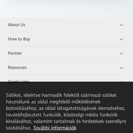
About Us
How to Buy
Partner
Resources
Quick Links
Sütiket, ideértve harmadik felektől származó sütiket
használunk az oldal megfelelő működésének
HUAWEI eKit App
biztosításához, az oldal látogatottságának elemzéséhez,
továbbfejlesztett funkciók, közösségi média funkciók
Huawei HiKnow App
kínálásához, valamint tartalmak és hirdetések személyre
szabásához.
További információk
HUAWEI eFly App