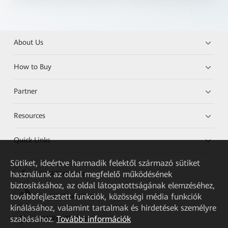
About Us
How to Buy
Partner
Resources
Quick Links
Sütiket, ideértve harmadik felektől származó sütiket
használunk az oldal megfelelő működésének
HUAWEI eKit App
biztosításához, az oldal látogatottságának elemzéséhez,
továbbfejlesztett funkciók, közösségi média funkciók
Huawei HiKnow App
kínálásához, valamint tartalmak és hirdetések személyre
szabásához.
További információk
HUAWEI eFly App