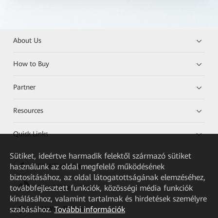
About Us
How to Buy
Partner
Resources
Quick Links
Sütiket, ideértve harmadik felektől származó sütiket
használunk az oldal megfelelő működésének
HUAWEI eKit App
biztosításához, az oldal látogatottságának elemzéséhez,
továbbfejlesztett funkciók, közösségi média funkciók
Huawei HiKnow App
kínálásához, valamint tartalmak és hirdetések személyre
szabásához.
További információk
HUAWEI eFly App