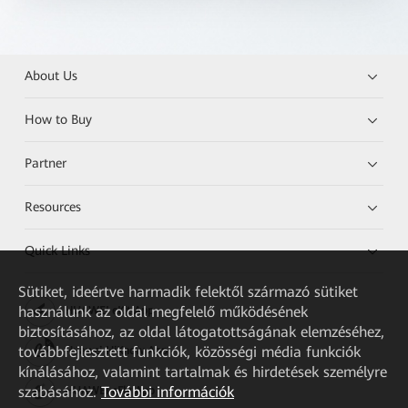
About Us
How to Buy
Partner
Resources
Quick Links
Sütiket, ideértve harmadik felektől származó sütiket
használunk az oldal megfelelő működésének
HUAWEI eKit App
biztosításához, az oldal látogatottságának elemzéséhez,
továbbfejlesztett funkciók, közösségi média funkciók
Huawei HiKnow App
kínálásához, valamint tartalmak és hirdetések személyre
szabásához.
További információk
HUAWEI eFly App