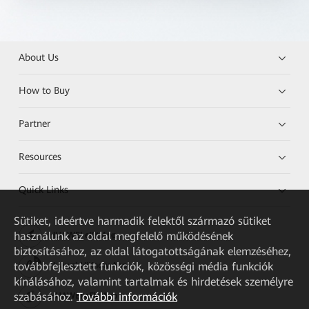
About Us
How to Buy
Partner
Resources
Quick Links
Sütiket, ideértve harmadik felektől származó sütiket
használunk az oldal megfelelő működésének
HUAWEI eKit App
biztosításához, az oldal látogatottságának elemzéséhez,
továbbfejlesztett funkciók, közösségi média funkciók
Huawei HiKnow App
kínálásához, valamint tartalmak és hirdetések személyre
szabásához.
További információk
HUAWEI eFly App