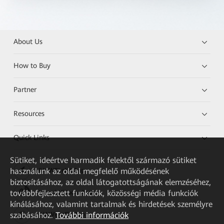
About Us
How to Buy
Partner
Resources
Quick Links
Sütiket, ideértve harmadik felektől származó sütiket
használunk az oldal megfelelő működésének
HUAWEI eKit App
biztosításához, az oldal látogatottságának elemzéséhez,
továbbfejlesztett funkciók, közösségi média funkciók
Huawei HiKnow App
kínálásához, valamint tartalmak és hirdetések személyre
szabásához.
További információk
HUAWEI eFly App