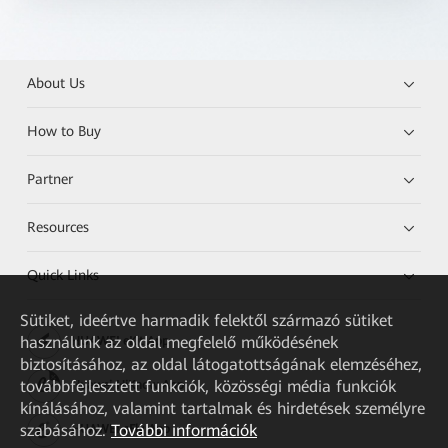
About Us
How to Buy
Partner
Resources
Quick Links
Sütiket, ideértve harmadik felektől származó sütiket
használunk az oldal megfelelő működésének
HUAWEI eKit App
biztosításához, az oldal látogatottságának elemzéséhez,
továbbfejlesztett funkciók, közösségi média funkciók
Huawei HiKnow App
kínálásához, valamint tartalmak és hirdetések személyre
szabásához.
További információk
HUAWEI eFly App