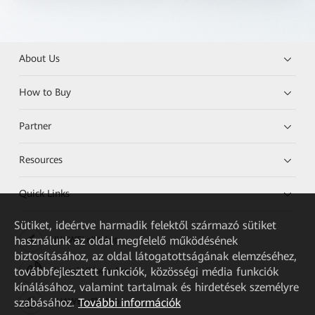
About Us
How to Buy
Partner
Resources
Quick Links
Sütiket, ideértve harmadik felektől származó sütiket
használunk az oldal megfelelő működésének
HUAWEI eKit App
biztosításához, az oldal látogatottságának elemzéséhez,
továbbfejlesztett funkciók, közösségi média funkciók
Huawei HiKnow App
kínálásához, valamint tartalmak és hirdetések személyre
szabásához.
További információk
HUAWEI eFly App