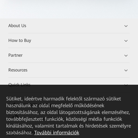
About Us
How to Buy
Partner
Resources
Quick Links
Sütiket, ideértve harmadik felektől származó sütiket
használunk az oldal megfelelő működésének
HUAWEI eKit App
biztosításához, az oldal látogatottságának elemzéséhez,
továbbfejlesztett funkciók, közösségi média funkciók
Huawei HiKnow App
kínálásához, valamint tartalmak és hirdetések személyre
szabásához.
További információk
HUAWEI eFly App