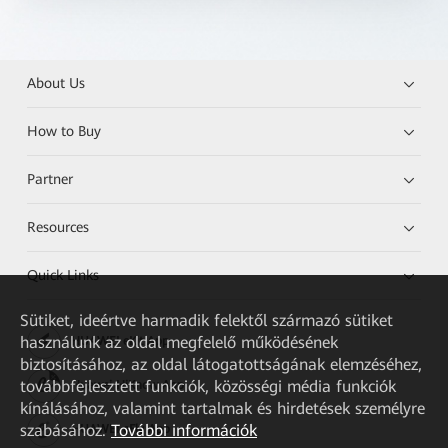
About Us
How to Buy
Partner
Resources
Quick Links
Sütiket, ideértve harmadik felektől származó sütiket
használunk az oldal megfelelő működésének
HUAWEI eKit App
biztosításához, az oldal látogatottságának elemzéséhez,
továbbfejlesztett funkciók, közösségi média funkciók
Huawei HiKnow App
kínálásához, valamint tartalmak és hirdetések személyre
szabásához.
További információk
HUAWEI eFly App