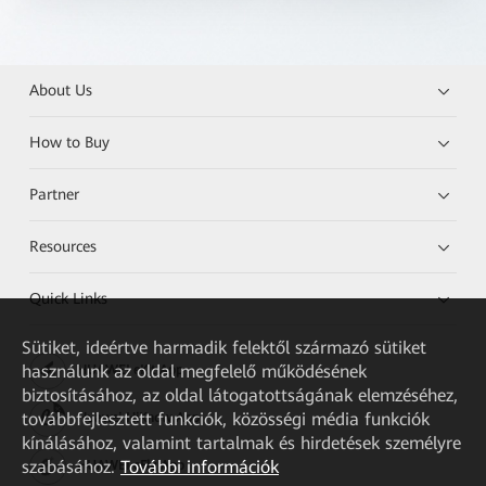
About Us
How to Buy
Partner
Resources
Quick Links
Sütiket, ideértve harmadik felektől származó sütiket
használunk az oldal megfelelő működésének
HUAWEI eKit App
biztosításához, az oldal látogatottságának elemzéséhez,
továbbfejlesztett funkciók, közösségi média funkciók
Huawei HiKnow App
kínálásához, valamint tartalmak és hirdetések személyre
szabásához.
További információk
HUAWEI eFly App