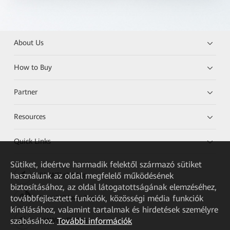
About Us
How to Buy
Partner
Resources
Quick Links
Sütiket, ideértve harmadik felektől származó sütiket
használunk az oldal megfelelő működésének
HUAWEI eKit App
biztosításához, az oldal látogatottságának elemzéséhez,
továbbfejlesztett funkciók, közösségi média funkciók
Huawei HiKnow App
kínálásához, valamint tartalmak és hirdetések személyre
szabásához.
További információk
HUAWEI eFly App