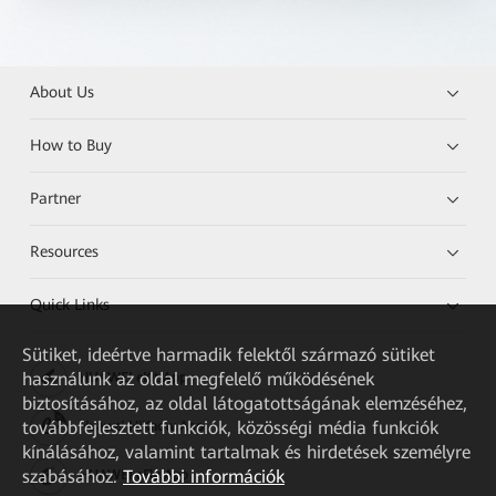
About Us
How to Buy
Partner
Resources
Quick Links
Sütiket, ideértve harmadik felektől származó sütiket
használunk az oldal megfelelő működésének
HUAWEI eKit App
biztosításához, az oldal látogatottságának elemzéséhez,
továbbfejlesztett funkciók, közösségi média funkciók
Huawei HiKnow App
kínálásához, valamint tartalmak és hirdetések személyre
szabásához.
További információk
HUAWEI eFly App