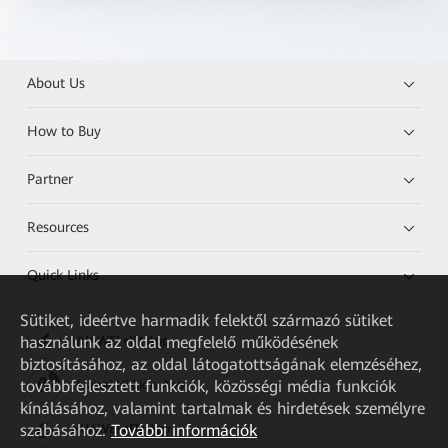
About Us
How to Buy
Partner
Resources
Quick Links
Sütiket, ideértve harmadik felektől származó sütiket
használunk az oldal megfelelő működésének
HUAWEI eKit App
biztosításához, az oldal látogatottságának elemzéséhez,
továbbfejlesztett funkciók, közösségi média funkciók
Huawei HiKnow App
kínálásához, valamint tartalmak és hirdetések személyre
szabásához.
További információk
HUAWEI eFly App