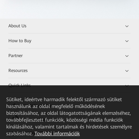
About Us
How to Buy
Partner
Resources
Quick Links
Sütiket, ideértve harmadik felektől származó sütiket
használunk az oldal megfelelő működésének
HUAWEI eKit App
biztosításához, az oldal látogatottságának elemzéséhez,
továbbfejlesztett funkciók, közösségi média funkciók
Huawei HiKnow App
kínálásához, valamint tartalmak és hirdetések személyre
szabásához.
További információk
HUAWEI eFly App