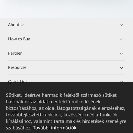
About Us
How to Buy
Partner
Resources
Quick Links
Sütiket, ideértve harmadik felektől származó sütiket
használunk az oldal megfelelő működésének
HUAWEI eKit App
biztosításához, az oldal látogatottságának elemzéséhez,
továbbfejlesztett funkciók, közösségi média funkciók
Huawei HiKnow App
kínálásához, valamint tartalmak és hirdetések személyre
szabásához.
További információk
HUAWEI eFly App