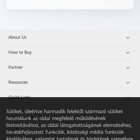
About Us
How to Buy
Partner
Resources
Quick Links
Sütiket, ideértve harmadik felektől származó sütiket
használunk az oldal megfelelő működésének
HUAWEI eKit App
biztosításához, az oldal látogatottságának elemzéséhez,
továbbfejlesztett funkciók, közösségi média funkciók
Huawei HiKnow App
kínálásához, valamint tartalmak és hirdetések személyre